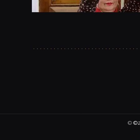
© 
©2