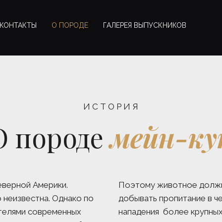
КОНТАКТЫ
О ПОРОДЕ
ГАЛЕРЕЯ ВЫПУСКНИКОВ
И С Т О Р И Я
О породе 
мейн-ку
верной Америки. 
Поэтому животное должно
неизвестна. Однако по 
добывать пропитание в че
телями современных 
нападения  более крупных