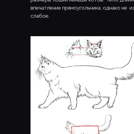
впечатление прямоугольника, однако не  из
слабое.