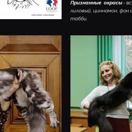
Признанные  окрасы
 - в
с
лиловый, циннамон, фон 
табби. 