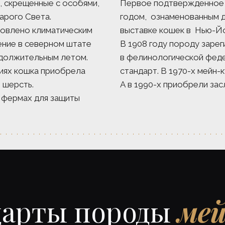
, скрещенные с особями, 
Первое подтвержденное у
рого Света.  
годом,  ознаменованным 
влено климатическим  
выставке кошек в  Нью-Йо
ние в северном штате 
В 1908 году породу зарег
должительным летом. 
в фелинологической федер
иях кошка приобрела 
стандарт. В 1970-х мейн-
 шерсть. 
А в 1990-х приобрели зас
фермах для защиты 
арты породы 
мей