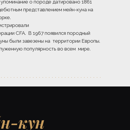
поминание о породе датировано 1861 
дебютным представлением мейн-куна на 
рке.  
истрировали 
ации CFA.  В 1967 появился породный 
куны были завезены на  территории Европы. 
луженную популярность во всем  мире. 
н-кун