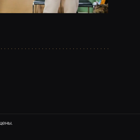
щены.