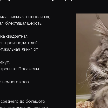
ида, сильная, выносливая, 
я, блестящая шерсть. 
ка квадратная. 
ов-производителей. 
икальная  линия от 
гнут.
остренные. Посажены 
и немного косо 
т среднего до большого 
ое, гармоничное, создают 