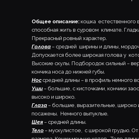
Общее описание: 
кошка  естественного в
способная жить в суровом  климате. Гладка
Прекрасный ровный характер.
Голова
 – средней  ширины и длины, мордоч
Допускается более широкая голова у  кот
Высокие скулы. Подбородок сильный – верт
кончика носа до нижней губы.
Нос
 средней длины – в профиль немного во
Уши
 – большие, с кисточками, кончики за
высоко и широко.
Глаза
 – большие, выразительные, широко 
посажены.  Немного выпуклые.
Шея
 – средней длины.
Тело
 – мускулистое,  с широкой грудью. О
размера. Кошки меньше котов.  Тело длинн