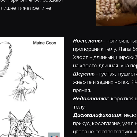
лишне тяжелое, и не 
Ноги, лапы
 – ноги сильны
пропорции к телу. Лапы б
Хвост – длинный, широкий 
на хвосте длинная, «на пе
Шерсть
 – густая,  пушис
животе и задних ногах.  
прямая.
Недостатки:
  короткая
телу.
Дисквалификация
:  нед
прикус, косоглазие, узел 
цвета не соответствующи