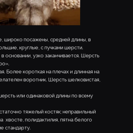
е, широко посажены, средней длины, в 
ольшие, круглые, с пучками шерсти.
в основании, узко заканчивается. Шерсть 
ро».
тая. Более короткая на плечах и длинная на 
Желателен воротник. Шерсть шелковистая, 
 шерсть или одинаковой длины по всему 
остаточно тяжелый костяк; неправильный 
на  хвосте, полидактилия, пятна белого 
е стандарту.