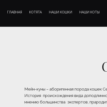
ГЛАВНАЯ
КОТЯТА
НАШИ КОШКИ
НАШИ КОТЫ
Мейн-куны – аборигенная порода кошек Се
История  происхождения вида доподлинно 
мнению большинства  экспертов, прароди